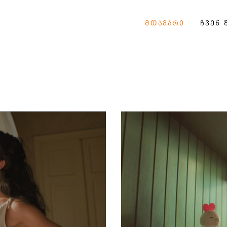
ᲛᲗᲐᲕᲐᲠᲘ
ᲩᲕᲔᲜ 