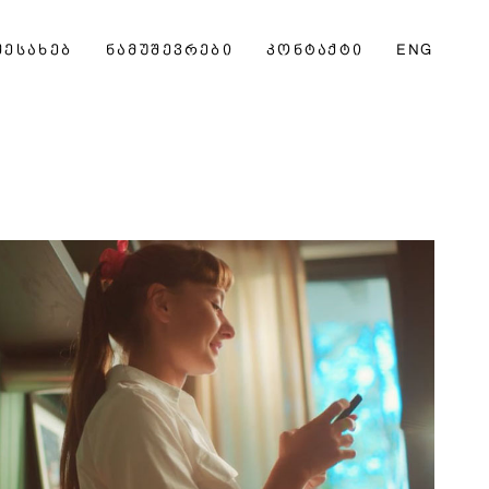
ᲨᲔᲡᲐᲮᲔᲑ
ᲜᲐᲛᲣᲨᲔᲕᲠᲔᲑᲘ
ᲙᲝᲜᲢᲐᲥᲢᲘ
ENG