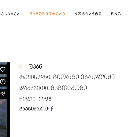
ᲨᲔᲡᲐᲮᲔᲑ
ᲜᲐᲛᲣᲨᲔᲕᲠᲔᲑᲘ
ᲙᲝᲜᲢᲐᲥᲢᲘ
ENG
უკან
გიორგი ებრალიძე
რეჟისორი:
მაგთიკომი
დამკვეთი:
1998
წელი:
გააზიარეთ: