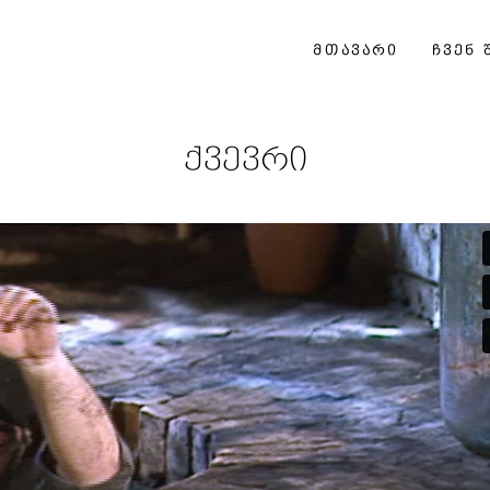
ᲛᲗᲐᲕᲐᲠᲘ
ᲩᲕᲔᲜ 
ქვევრი