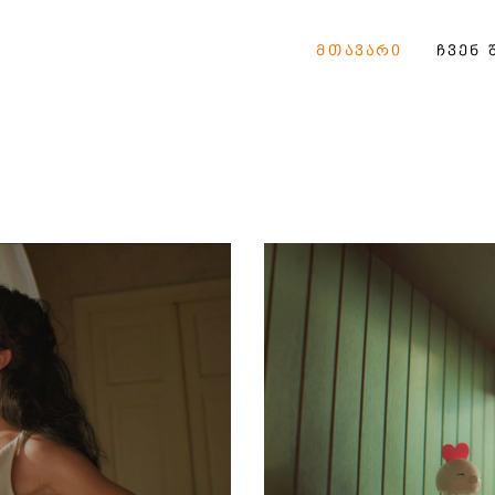
ᲛᲗᲐᲕᲐᲠᲘ
ᲩᲕᲔᲜ 