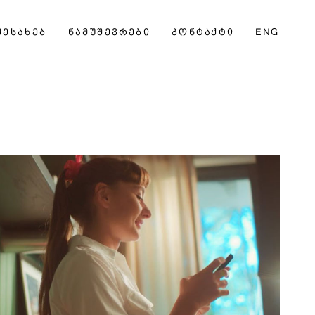
ᲨᲔᲡᲐᲮᲔᲑ
ᲜᲐᲛᲣᲨᲔᲕᲠᲔᲑᲘ
ᲙᲝᲜᲢᲐᲥᲢᲘ
ENG